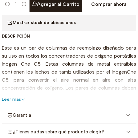
Agregar al Carrito
Comprar ahora
Cantidad
Mostrar stock de ubicaciones
DESCRIPCIÓN
Este es un par de columnas de reemplazo diseñado para
su uso en todos los concentradores de oxígeno portátiles
Inogen One G5. Estas columnas de metal extraíbles
contienen los lechos de tamiz utilizados por el InogenOne
G5, para convertir el aire normal en aire con alta
concentración de oxígeno. Los pares de columnas deben
cambiarse según sea necesario, generalmente cada 18-24
Leer más
meses.
Garantía
Un par de columnas (cama de tamido) debe estar siempre
en su lugar cuando el InogenOne G5 está en uso. Las
¿Tienes dudas sobre qué producto elegir?
camas de tamice se desgastarán después de un uso