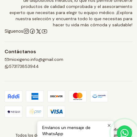
de dispositivos médicos, lo que nos permite ofrecerte
productos de calidad comprobada y el asesoramiento
experto que necesitas para elegir tu equipo médico. ¡Explora
nuestra selección y encuentra todo lo que necesitas para
hacer tu vida más cómoda y saludable!
Síguenos
Contáctanos
mioxigeno.info@gmail.com
573173853944
Envíanos un mensaje de
2026 Mioxigeno.
WhatsApp
Todos los derechos reservados.
Desarrollado por Jumpseller
.