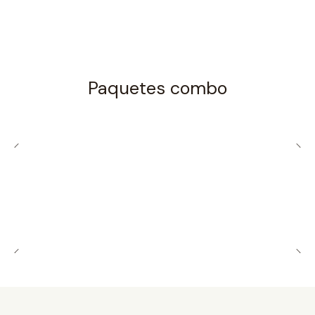
Paquetes combo
Combo CPAP Airmini
Leer más