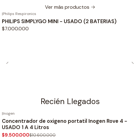
Ver más productos
|
Philips Respironics
No disponible
PHILIPS SIMPLYGO MINI - USADO (2 BATERIAS)
$7.000.000
Recién Llegados
|
Inogen
-10%
OFF
Concentrador de oxigeno portatil Inogen Rove 4 -
USADO 1 A 4 Litros
$9.500.000
$10.600.000