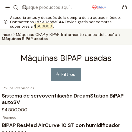
Asesoría antes y después de la compra de su equipo médico.
Contáctenos +57 3173853944 Envíos gratis por compras
superiores a
$600.000
.
Inicio
Máquinas CPAP y BIPAP Tratamiento apnea del sueño
Máquinas BIPAP usadas
Máquinas BIPAP usadas
Filtros
|
Philips Respironics
Sistema de servoventilación DreamStation BiPAP
autoSV
$4.800.000
|
Resmed
Agotado
BIPAP ResMed AirCurve 10 ST con humidificador