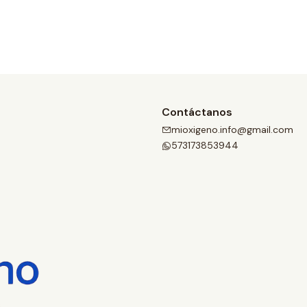
Documentos:
Manual de usuario- Inogen Ro
Contáctanos
mioxigeno.info@gmail.com
573173853944