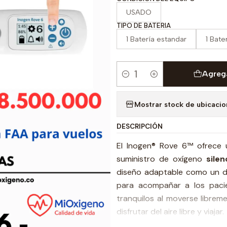
USADO
TIPO DE BATERIA
1 Batería estandar
1 Bate
Agrega
Cantidad
Mostrar stock de ubicaci
DESCRIPCIÓN
El Inogen® Rove 6™ ofrece 
suministro de oxígeno
silen
diseño adaptable como un d
para acompañar a los pacie
tranquilos al moverse librem
disfrutar del aire libre y viajar.