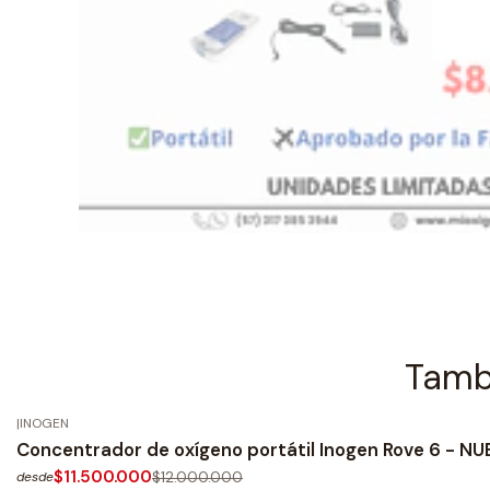
Tambi
|
INOGEN
-4%
OFF
Concentrador de oxígeno portátil Inogen Rove 6 - NUE
$11.500.000
$12.000.000
desde