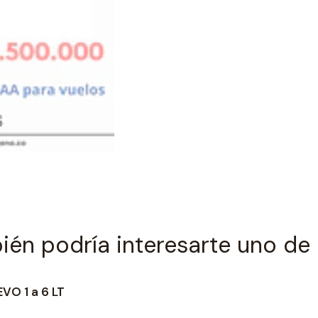
📦
Incluye:
1 Batería estándar recargabl
Fuente y cable de alimentació
Cargador para uso en carro.
Bolso de transporte.
Cánula nasal.
Garantía del equipo usado
én podría interesarte uno de
Nota importante: El Inogen
disponga de las baterías ne
baterías de manera paralela
VO 1 a 6 LT
la configuración de flujo sel