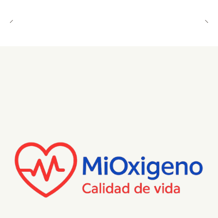
cubren menos el rostro que una máscara nasal o una
máscara oronasal tradicional.
El armazón SpringFit
se adapta para un ajuste
estable y personalizado.
El aire fluye
a través del armazón de la máscara para
ofrecer un sellado suave y seguro.
El diseño minimalista
no tiene contacto con el
puente de la nariz, reduciendo la irritación.
Permite un campo de visión
completamente
abierto.
La almohadilla es totalmente compatible
con la
máscara AirFit™ N30i, lo que permite intercambiarlas
fácilmente para tener más opciones.
Qué está incluido:
Mascarilla