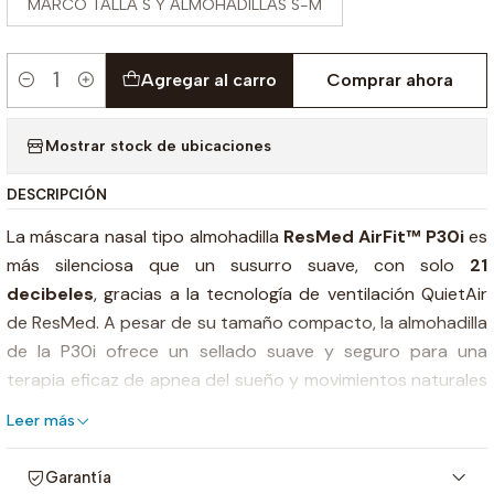
MARCO TALLA S Y ALMOHADILLAS S-M
Agregar al carro
Comprar ahora
Cantidad
Mostrar stock de ubicaciones
DESCRIPCIÓN
La máscara nasal tipo almohadilla
ResMed AirFit™ P30i
es
más silenciosa que un susurro suave, con solo
21
decibeles
, gracias a la tecnología de ventilación QuietAir
de ResMed. A pesar de su tamaño compacto, la almohadilla
de la P30i ofrece un sellado suave y seguro para una
terapia eficaz de apnea del sueño y movimientos naturales
durante la noche.
Leer más
La ResMed AirFit™ P30i cuenta con una conexión de tubo
Garantía
en la parte superior de la cabeza, en lugar de una conexión