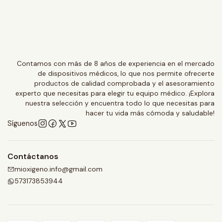
Almohadillas
Arnés
Manual de usuario.
Contamos con más de 8 años de experiencia en el mercado
de dispositivos médicos, lo que nos permite ofrecerte
productos de calidad comprobada y el asesoramiento
Ficha técnica - Mascarilla P30i en español.
experto que necesitas para elegir tu equipo médico. ¡Explora
GUIA DEL USUARIO - P30I
nuestra selección y encuentra todo lo que necesitas para
GUIA DE TALLAS PARA MASCARAS N30I - P30I
hacer tu vida más cómoda y saludable!
Síguenos
Contáctanos
mioxigeno.info@gmail.com
573173853944