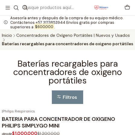
Asesoría antes y después de la compra de su equipo médico.
Contáctenos +57 3173853944 Envíos gratis por compras
superiores a
$600.000
.
Inicio
Concentradores de Oxígeno Portátiles | Nuevos y Usados
Baterías recargables para concentradores de oxigeno portátiles
Baterías recargables para
concentradores de oxigeno
portátiles
Filtros
|
Philips Respironics
-17%
OFF
BATERIA PARA CONCENTRADOR DE OXIGENO
PHILIPS SIMPLYGO MINI
$1.000.000
$1.200.000
desde