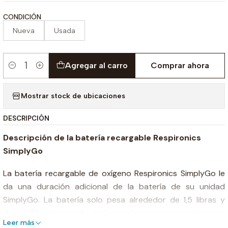
CONDICIÓN
Nueva
Usada
Agregar al carro
Comprar ahora
Cantidad
Mostrar stock de ubicaciones
DESCRIPCIÓN
Descripción de la batería recargable Respironics
SimplyGo
La batería recargable de oxígeno Respironics SimplyGo le
da una duración adicional de la batería de su unidad
SimplyGo. La batería solo pesa alrededor de 1,5 libras y
durará 3 horas cuando esté completamente cargada en un
Leer más
ajuste de 2 en modo a pulso. Puede ser cambiado