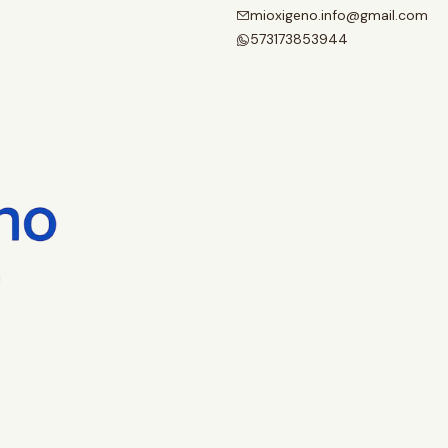
mioxigeno.info@gmail.com
573173853944