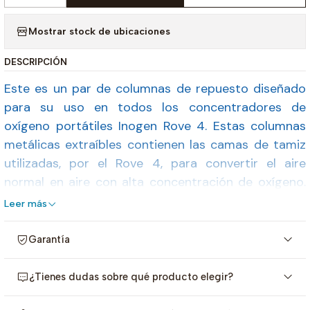
Mostrar stock de ubicaciones
DESCRIPCIÓN
Este es un par de columnas de repuesto diseñado
para su uso en todos los concentradores de
oxígeno portátiles Inogen Rove 4. Estas columnas
metálicas extraíbles contienen las camas de tamiz
utilizadas, por el Rove 4, para convertir el aire
normal en aire con alta concentración de oxígeno.
Los pares de columnas deben cambiarse según sea
Leer más
necesario, generalmente cada 18-24 meses.
Garantía
Un par de columnas (cama de tamices) siempre debe estar
en su lugar cuando el Inogen Rove 4 esté en uso. Las
¿Tienes dudas sobre qué producto elegir?
camas de tamiz se desgastarán después de un uso
prolongado. En la mayoría de los casos, los pares de