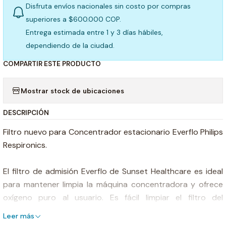
Disfruta envíos nacionales sin costo por compras
superiores a $600.000 COP.
Entrega estimada entre 1 y 3 días hábiles,
dependiendo de la ciudad.
COMPARTIR ESTE PRODUCTO
Mostrar stock de ubicaciones
DESCRIPCIÓN
Filtro nuevo para Concentrador estacionario Everflo Philips
Respironics.
El filtro de admisión Everflo de Sunset Healthcare es ideal
para mantener limpia la máquina concentradora y ofrece
oxígeno puro al usuario. Es fácil limpiar el filtro del
concentrador y mejora el rendimiento de las máquinas
Leer más
concentradoras de oxígeno. Los filtros de admisión de