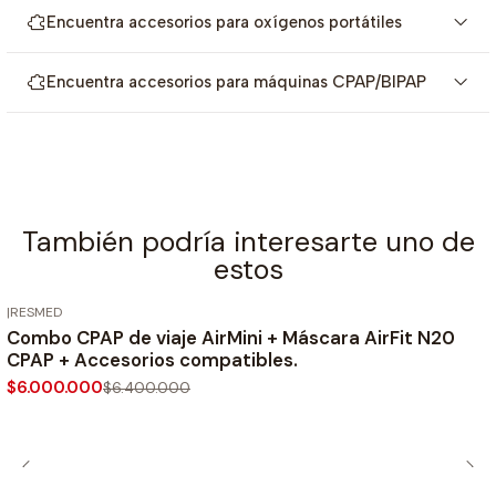
Encuentra accesorios para oxígenos portátiles
Tubo AirMini estándar de 6 pies
Encuentra accesorios para máquinas CPAP/BIPAP
2 Filtros estándar para la máquina Cpap
Artículos adicionales incluidos:
También podría interesarte uno de
estos
Máscara AirFit P10 (SKU Medium: 63501, Small: 63503, Large:
|
RESMED
-6%
OFF
Combo CPAP de viaje AirMini + Máscara AirFit N20
63502)
CPAP + Accesorios compatibles.
$6.000.000
$6.400.000
Tubo conector para mascara Airfit P10
Filtro HumidX plus P10