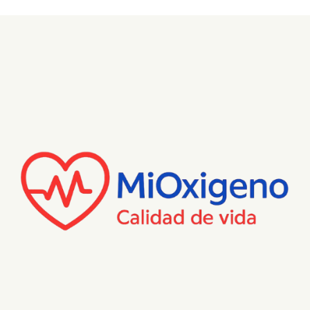
Para sacar los datos de tu AirMini,
necesitas la
aplicación
AirMini by ResMed
en tu smartphone (iOS o Android),
conectarla vía Bluetooth a la máquina usando el código de
la base
, y desde allí podrás ver resúmenes diarios y de los
últimos 30 días, incluyendo uso, fugas, puntuación de
sueño.
Documentos:
GUIA PARA EL PACIENTE CPAP AIRMINI_ESPANOL