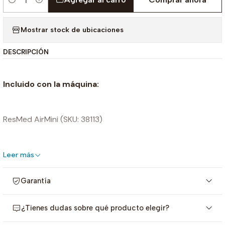
Cantidad
Mostrar stock de ubicaciones
DESCRIPCIÓN
Incluido con la máquina:
ResMed AirMini (SKU: 38113)
Bolsa con cordón
Leer más
Garantía
Cable de energía
¿Tienes dudas sobre qué producto elegir?
Guía del usuario