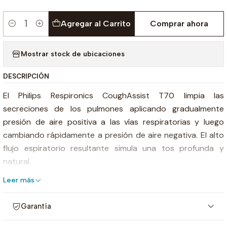
Agregar al Carrito
Comprar ahora
Cantidad
Mostrar stock de ubicaciones
DESCRIPCIÓN
El Philips Respironics CoughAssist T70 limpia las
secreciones de los pulmones aplicando gradualmente
presión de aire positiva a las vías respiratorias y luego
cambiando rápidamente a presión de aire negativa. El alto
flujo espiratorio resultante simula una tos profunda y
natural.
Características:
Leer más
El suministro de aire no invasivo reduce el riesgo y la
incomodidad
Garantía
El accesorio de oximetría le permite controlar los