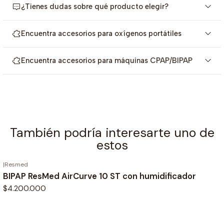
niveles de oxígeno
¿Tienes dudas sobre qué producto elegir?
Ligero para facilitar el transporte
Sensibilidad automática para un tratamiento cómodo
Encuentra accesorios para oxígenos portátiles
Bolsa de transporte para mayor comodidad en
movimiento
Encuentra accesorios para máquinas CPAP/BIPAP
Opciones de energía para un nuevo nivel de flexibilidad
La gestión de datos mejora los informes y la evaluación
clínicas
Montaje del soporte de rodillo para facilitar la
maniobra
También podría interesarte uno de
Pedal para una operación con manos libres
estos
La interfaz fácil de usar hace que CoughAssist sea fácil
de usar.
|
Resmed
Agotado
BIPAP ResMed AirCurve 10 ST con humidificador
$4.200.000